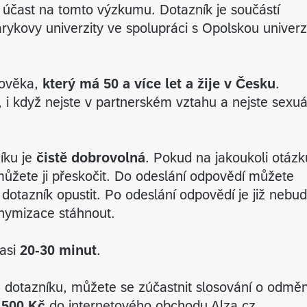
čast na tomto výzkumu. Dotazník je součástí
kovy univerzity ve spolupráci s Opolskou univerz
lověka,
který má 50 a více let a žije v Česku
.
, i když nejste v partnerském vztahu a nejste sexu
íku je
čistě dobrovolná
. Pokud na jakoukoli otázk
můžete ji přeskočit. Do odeslání odpovědí můžete
 dotazník opustit. Po odeslání odpovědí je již nebu
onymizace stáhnout.
 asi
20-
30 minut
.
 dotazníku, můžete se zúčastnit slosování o odmě
 500 Kč
do internetového obchodu Alza.cz.