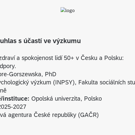
uhlas s účastí ve výzkumu
draví a spokojenost lidí 50+ v Česku a Polsku:
odpory.
ore-Gorszewska, PhD
ychologický výzkum (INPSY), Fakulta sociálních stud
rně
/instituce:
Opolská univerzita, Polsko
025-2027
vá agentura České republiky (GAČR)