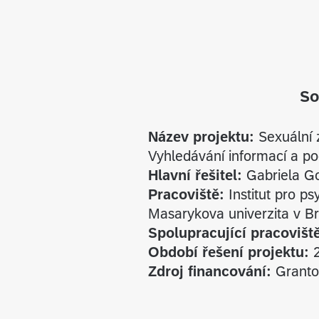
So
Název projektu:
Sexuální z
Vyhledávání informací a p
Hlavní řešitel:
Gabriela G
Pracoviště:
Institut pro ps
Masarykova univerzita v B
Spolupracující pracoviště
Období řešení projektu:
2
Zdroj financování:
Granto