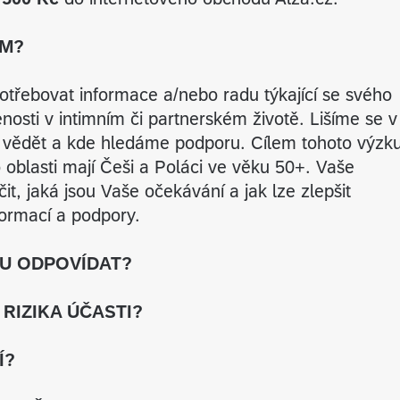
UM?
třebovat informace a/nebo radu týkající se svého
nosti v intimním či partnerském životě. Lišíme se v
 vědět a kde hledáme podporu. Cílem tohoto výz
éto oblasti mají Češi a Poláci ve věku 50+. Vaše
, jaká jsou Vaše očekávání a jak lze zlepšit
formací a podpory.
DU ODPOVÍDAT?
RIZIKA ÚČASTI?
Í?