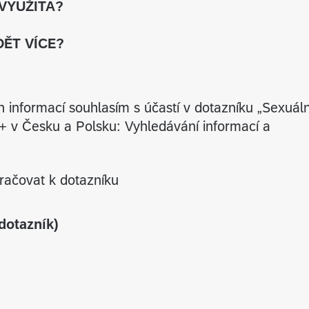
VYUŽITA?
ĚT VÍCE?
informací souhlasím s účastí v dotazníku „Sexuáln
50+ v Česku a Polsku: Vyhledávání informací a
račovat k dotazníku
dotazník)