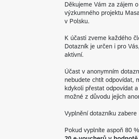
Děkujeme Vám za zájem o ú
výzkumného projektu Masary
v Polsku.
K účasti zveme každého č
Dotazník je určen i pro Vás
aktivní.
Účast v anonymním dotazn
nebudete chtít odpovídat, 
kdykoli přestat odpovídat a
možné z důvodu jejich an
Vyplnění dotazníku zabere
Pokud vyplníte aspoň 80 %
20 e-voucherů v hodnotě