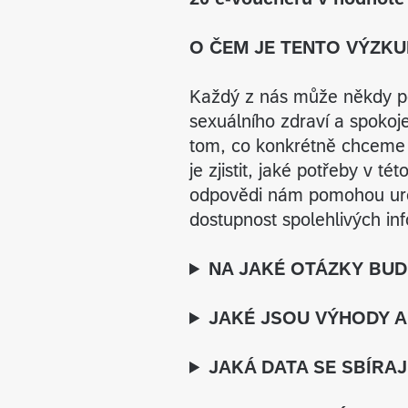
O ČEM JE TENTO VÝZK
Každý z nás může někdy po
sexuálního zdraví a spokoje
tom, co konkrétně chceme
je zjistit, jaké potřeby v t
odpovědi nám pomohou určit
dostupnost spolehlivých in
NA JAKÉ OTÁZKY BU
JAKÉ JSOU VÝHODY A 
JAKÁ DATA SE SBÍRAJ