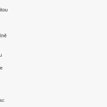
itou
álně
u
de
nu: