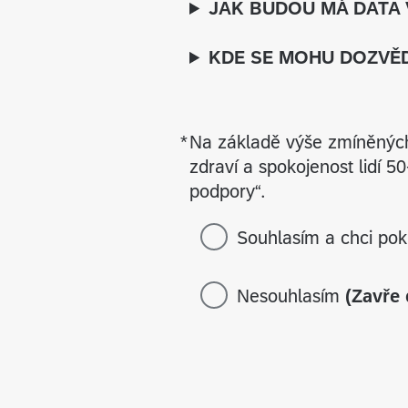
JAK BUDOU MÁ DATA 
KDE SE MOHU DOZVĚD
*
Na základě výše zmíněných 
Required
zdraví a spokojenost lidí 
podpory“.
Souhlasím a chci pok
Nesouhlasím
(Zavře 